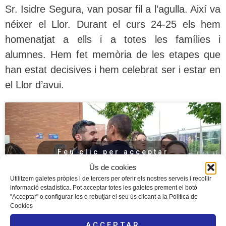
Sr. Isidre Segura
, van posar fil a l’agulla. Així va
néixer el Llor. Durant el curs 24-25 els hem
homenatjat a ells i a totes les famílies i
alumnes. Hem fet memòria de les etapes que
han estat decisives i hem celebrat ser i estar en
el Llor d’avui.
Feu clic per acceptar
màrqueting galetes i
Ús de cookies
activar aquest contingut
Utilitzem galetes pròpies i de tercers per oferir els nostres serveis i recollir
informació estadística. Pot acceptar totes les galetes prement el botó
"Acceptar" o configurar-les o rebutjar el seu ús clicant a la Política de
Cookies
ACCEPTAR