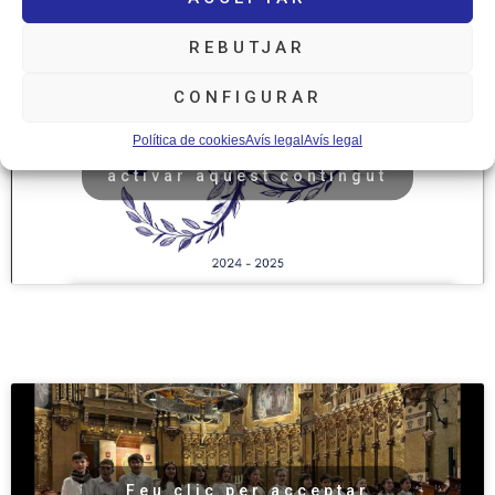
REBUTJAR
CONFIGURAR
Feu clic per acceptar
Política de cookies
Avís legal
Avís legal
màrqueting galetes i
activar aquest contingut
Feu clic per acceptar